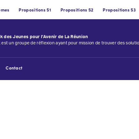
èmes
Propositions S1
Propositions S2
Propositions S3
k des Jeunes pour l’Avenir de La Réunion
k est un groupe de réflexion ayant pour mission de trouver des solut
Contact